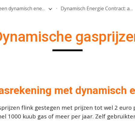
Hoe werkt een dynamisch energiecontract?
Dynamisch Energie Contract: alle leveranciers
ip to main content
Skip to navigat
Dynamische gasprijze
gasreken
ing met dynamisch e
rijzen flink gestegen met prijzen tot wel 2 euro 
el 1000 kuub gas of meer per jaar. Zelf gebruikte