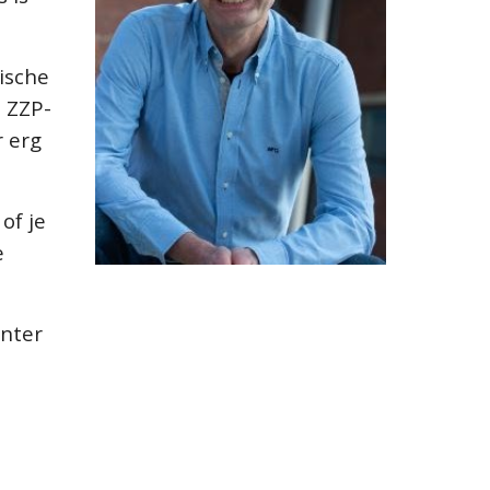
ische
s ZZP-
r erg
of je
e
inter