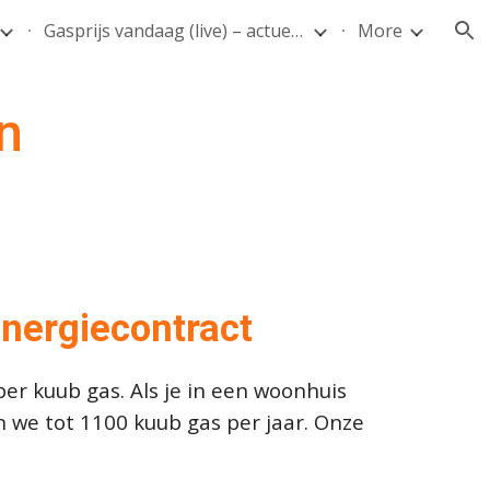
Gasprijs vandaag (live) – actuele prijs per m³
More
ion
n
nergiecontract
per kuub gas. Als je in een woonhuis
n we tot 1100 kuub gas per jaar. Onze